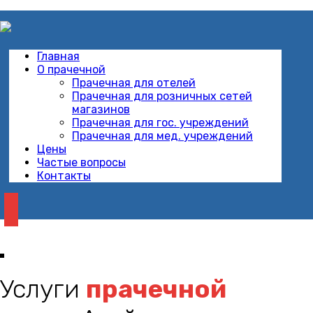
Главная
О прачечной
Прачечная для отелей
Прачечная для розничных сетей
магазинов
Прачечная для гос. учреждений
Прачечная для мед. учреждений
Цены
Частые вопросы
Контакты
Услуги
прачечной