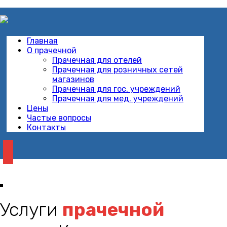
Главная
О прачечной
Прачечная для отелей
Прачечная для розничных сетей
магазинов
Прачечная для гос. учреждений
Прачечная для мед. учреждений
Цены
Частые вопросы
Контакты
Услуги
прачечной