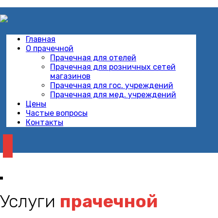
Главная
О прачечной
Прачечная для отелей
Прачечная для розничных сетей
магазинов
Прачечная для гос. учреждений
Прачечная для мед. учреждений
Цены
Частые вопросы
Контакты
Услуги
прачечной