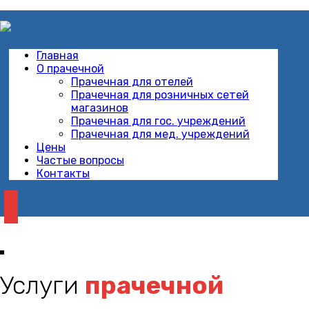
Главная
О прачечной
Прачечная для отелей
Прачечная для розничных сетей
магазинов
Прачечная для гос. учреждений
Прачечная для мед. учреждений
Цены
Частые вопросы
Контакты
Услуги
прачечной